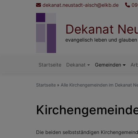
Direkt
dekanat.neustadt-aisch@elkb.de
09
zum
Inhalt
Dekanat Neu
evangelisch leben und glauben
Startseite
Dekanat
Gemeinden
Arb
Hauptnavigation
Startseite
Alle Kirchengemeinden im Dekanat N
Kirchengemeinde
Die beiden selbstständigen Kirchengemein