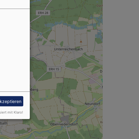
akzeptieren
siert mit Klaro!