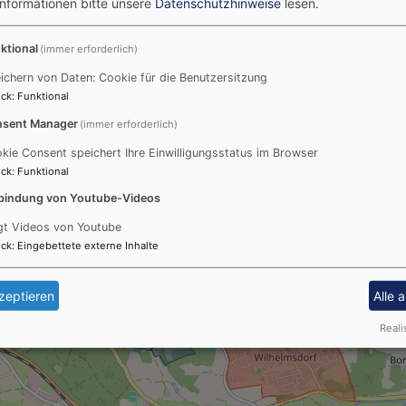
Informationen bitte unsere
Datenschutzhinweise
lesen.
ktional
(immer erforderlich)
ichern von Daten: Cookie für die Benutzersitzung
ck
:
Funktional
sent Manager
(immer erforderlich)
kie Consent speichert Ihre Einwilligungsstatus im Browser
ck
:
Funktional
bindung von Youtube-Videos
gt Videos von Youtube
ck
:
Eingebettete externe Inhalte
zeptieren
Alle 
Reali