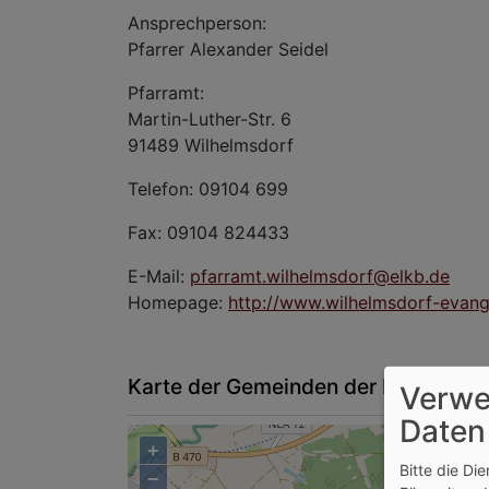
Ansprechperson:
Pfarrer Alexander Seidel
Pfarramt:
Martin-Luther-Str. 6
91489 Wilhelmsdorf
Telefon: 09104 699
Fax: 09104 824433
E-Mail:
pfarramt.wilhelmsdorf@elkb.de
Homepage:
http://www.wilhelmsdorf-evang
Karte der Gemeinden der Pfarrei Wi
Verwe
Daten
+
Bitte die Di
−