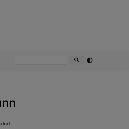
Suche
unn
dorf.