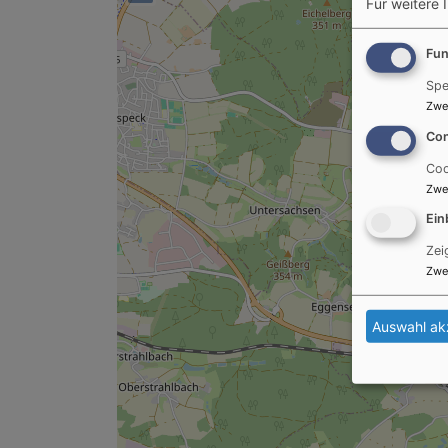
Für weitere 
Fun
Spe
Zwe
Con
Coo
Zwe
Ein
Zei
Zwe
Auswahl ak