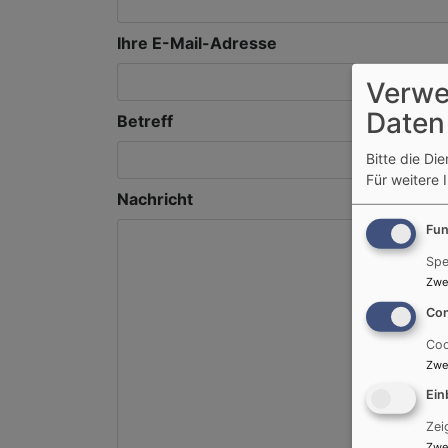
Ihre E-Mail-Adresse
Verwe
Daten
Betreff
Bitte die Di
Für weitere 
Nachricht
Fun
Spe
Zwe
Con
Coo
Zwe
Ein
Zei
Zwe