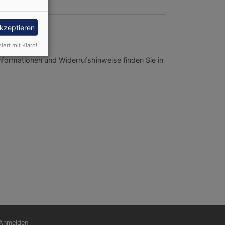
akzeptieren
siert mit Klaro!
nformationen und Widerrufshinweise finden Sie in
nutzermenü
Anmelden