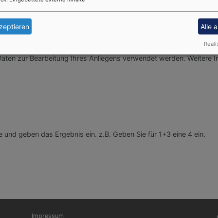
ks oder Internetadressen an.
zeptieren
Alle 
Reali
 Daten zur Bearbeitung Ihres Anliegens verwendet werden. Weitere I
und geben das Ergebnis ein. z.B. Geben Sie für 1+3 eine 4 ein.
Fußbereichsmenü
Be
Impressum