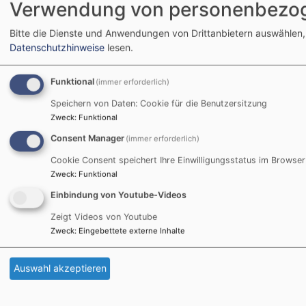
Verwendung von personenbezog
Regionale
Barrierefreiheitserklärung
Projekte
Bitte die Dienste und Anwendungen von Drittanbietern auswählen,
Datenschutzhinweise
lesen.
Funktional
(immer erforderlich)
Speichern von Daten: Cookie für die Benutzersitzung
Zweck
:
Funktional
Consent Manager
(immer erforderlich)
Cookie Consent speichert Ihre Einwilligungsstatus im Browser
Zweck
:
Funktional
Einbindung von Youtube-Videos
Zeigt Videos von Youtube
Zweck
:
Eingebettete externe Inhalte
Auswahl akzeptieren