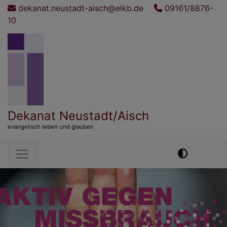
Direkt
dekanat.neustadt-aisch@elkb.de
09161/8876-
zum
10
Inhalt
Dekanat Neustadt/Aisch
evangelisch leben und glauben
Hauptnavigation