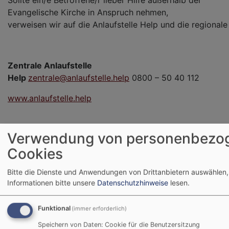
Evangelische Kirche in Anspruch nehmen,
verweisen wir auf die Anlaufstelle Help und die regionale
Zentrale Anlaufstelle
Help
zentrale@anlaufstelle.help
0800 – 50 40 112
www.anlaufstelle.help
Verwendung von personenbezo
Weißer Ring e.V. – Außenstelle Neustadt a.d.Aisch-
Cookies
Bad Windsheim (Kreis)
Außenstellenleitung: Barbara Hieronymus
Bitte die Dienste und Anwendungen von Drittanbietern auswählen,
Informationen bitte unsere
Datenschutzhinweise
lesen.
hieronymus.barbara@mail.weisser-ring.de
Funktional
(immer erforderlich)
Mobil:
0151/55164690
Fax:
09104/824751
Speichern von Daten: Cookie für die Benutzersitzung