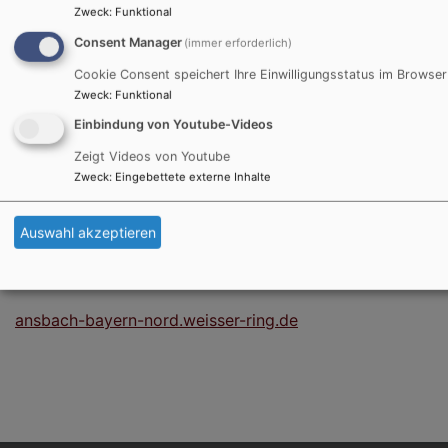
Zweck
:
Funktional
neustadt-a-d-aisch-bad-windsheim-kreis-bayern-
Consent Manager
(immer erforderlich)
nord.weisser-ring.de
Cookie Consent speichert Ihre Einwilligungsstatus im Browser
Zweck
:
Funktional
Einbindung von Youtube-Videos
Weißer Ring e.V. –
Zeigt Videos von Youtube
Außenstelle Ansbach (Stadt und Kreis)
Zweck
:
Eingebettete externe Inhalte
Außenstellenleitung: Elly Albaner
Auswahl akzeptieren
albaner.elly@mail.weisser-ring.de
Mobil:
0151/55164844
ansbach-bayern-nord.weisser-ring.de