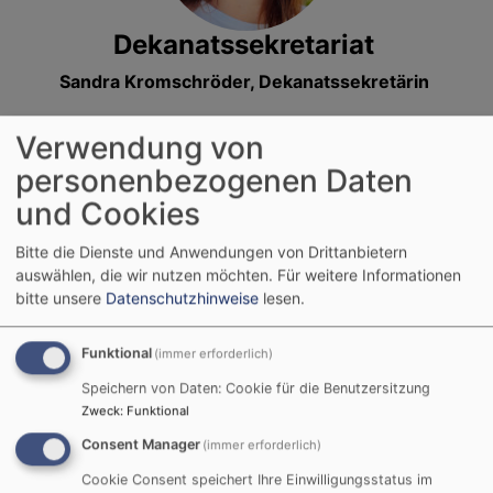
Dekanatssekretariat
Sandra Kromschröder, Dekanatssekretärin
Bürozeiten:
Verwendung von
Donnerstag 9-12 Uhr
personenbezogenen Daten
Donnerstag von 14-17 Uhr
und Cookies
Telefon: 09161/8876-10
Telefax: 09161/8876-20
Bitte die Dienste und Anwendungen von Drittanbietern
Email:
dekanat.neustadt-aisch@elkb.de
auswählen, die wir nutzen möchten.
Für weitere Informationen
bitte unsere
Datenschutzhinweise
lesen.
Funktional
(immer erforderlich)
Speichern von Daten: Cookie für die Benutzersitzung
Zweck
:
Funktional
Consent Manager
(immer erforderlich)
Cookie Consent speichert Ihre Einwilligungsstatus im