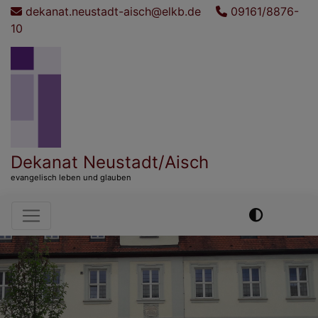
Direkt
dekanat.neustadt-aisch@elkb.de
09161/8876-
zum
10
Inhalt
Dekanat Neustadt/Aisch
evangelisch leben und glauben
Hauptnavigation