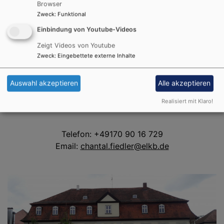
Browser
Zweck
:
Funktional
Öffentlichkeitsarbeit
Einbindung von Youtube-Videos
Chantal Fiedler, Öffentlichkeitsreferentin
Zeigt Videos von Youtube
Zweck
:
Eingebettete externe Inhalte
Bürozeiten:
Mittwoch: 9-12 Uhr
Auswahl akzeptieren
Alle akzeptieren
Donnerstag 9-16 Uhr
oder nach Vereinbarung
Realisiert mit Klaro!
Telefon: +49170 90 16 729
Email:
chantal.fiedler@elkb.de