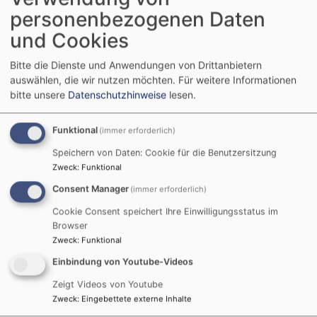
Telefon: 09106/277
personenbezogenen Daten
und Cookies
E-Mail:
pfarramt.erlbach@elkb.de
Homepage:
markt-erlbach-evangelisch.de
Bitte die Dienste und Anwendungen von Drittanbietern
auswählen, die wir nutzen möchten.
Für weitere Informationen
bitte unsere
Datenschutzhinweise
lesen.
+
Funktional
(immer erforderlich)
−
Speichern von Daten: Cookie für die Benutzersitzung
Zweck
:
Funktional
Pfarramt Markt Erlbach
Consent Manager
(immer erforderlich)
Cookie Consent speichert Ihre Einwilligungsstatus im
Browser
Zweck
:
Funktional
Einbindung von Youtube-Videos
i
Zeigt Videos von Youtube
Zweck
:
Eingebettete externe Inhalte