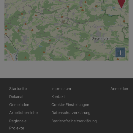
i
Hauptnavigation
Fußbereichsmenü
Benutzerm
Startseite
Impressum
Anmelden
Dekanat
Kontakt
Gemeinden
Cookie-Einstellungen
Arbeitsbereiche
Datenschutzerklärung
Regionale
Barrierefreiheitserklärung
Projekte