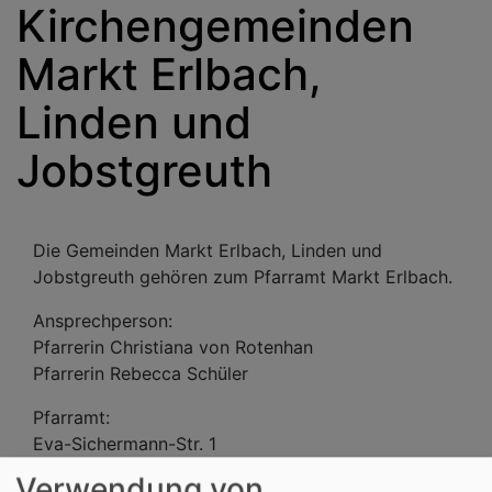
Kirchengemeinden
Markt Erlbach,
Linden und
Jobstgreuth
Die Gemeinden Markt Erlbach, Linden und
Jobstgreuth gehören zum Pfarramt Markt Erlbach.
Ansprechperson:
Pfarrerin Christiana von Rotenhan
Pfarrerin Rebecca Schüler
Pfarramt:
Eva-Sichermann-Str. 1
91459 Markt Erlbach
Verwendung von