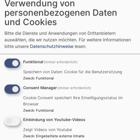
Wilhelmsdorf
Verwendung von
personenbezogenen Daten
und Cookies
Kirchengemeinden
Bitte die Dienste und Anwendungen von Drittanbietern
Wilhelmsdorf und Brunn
auswählen, die wir nutzen möchten.
Für weitere Informationen
bitte unsere
Datenschutzhinweise
lesen.
Die beiden selbstständigen Kirchengemeinden
Funktional
(immer erforderlich)
Wilhelmsdorf und Brunn gehören zum Pfarramt
Speichern von Daten: Cookie für die Benutzersitzung
Wilhelmsdorf.
Zweck
:
Funktional
Ansprechperson:
Consent Manager
(immer erforderlich)
Pfarrer Alexander Seidel
Cookie Consent speichert Ihre Einwilligungsstatus im
Browser
Pfarramt:
Zweck
:
Funktional
Martin-Luther-Str. 6
91489 Wilhelmsdorf
Einbindung von Youtube-Videos
Zeigt Videos von Youtube
Telefon: 09104 699
Zweck
:
Eingebettete externe Inhalte