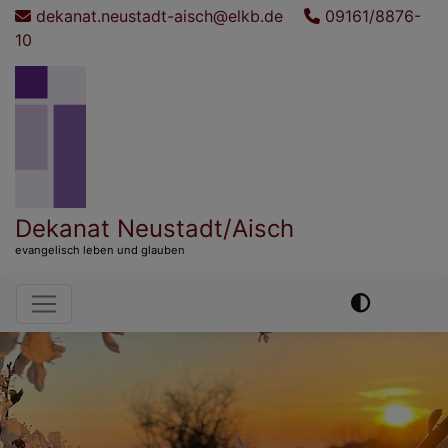
Direkt
dekanat.neustadt-aisch@elkb.de
09161/8876-
zum
10
Inhalt
Dekanat Neustadt/Aisch
evangelisch leben und glauben
Hauptnavigation