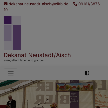
Direkt
dekanat.neustadt-aisch@elkb.de
09161/8876-
zum
10
Inhalt
Dekanat Neustadt/Aisch
evangelisch leben und glauben
Hauptnavigation