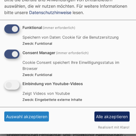
Gründungsjubiläums der Pfarrei
auswählen, die wir nutzen möchten.
Für weitere Informationen
Hagenbüchach und
bitte unsere
Datenschutzhinweise
lesen.
Kirchfembach luden beide
Gemeinden am 28. und 29. Juli
Funktional
(immer erforderlich)
2018 zu einem
Speichern von Daten: Cookie für die Benutzersitzung
Festwochendende ein.
Zweck
:
Funktional
Bereits am Samstagabend hatte
Consent Manager
(immer erforderlich)
Bildrechte
Michael Dibowski
das Ensemble Viva Voce die
Cookie Consent speichert Ihre Einwilligungsstatus im
Besucher des bis zum letzten Platz gefüllten Festzelts in Pirkach
Browser
begeistert. Mit der Stimme als alleinigem Instrument, trugen die A
Zweck
:
Funktional
capella Künstler ebenso virtuos wie humorvoll ein Repertoire vor, das
Einbindung von Youtube-Videos
von Heavy Metal über Anklänge von Opernarien bis zu besinnlich-
Zeigt Videos von Youtube
nachdenklichen Liedern reichte. Ein unvergesslicher Abend für alle
Zweck
:
Eingebettete externe Inhalte
die dabei waren.
Ebenso unvergesslich dann der Festgottesdienst mit Landesbischof
Auswahl akzeptieren
Alle akzeptieren
Dr. Heinrich Bedford-Strohm als Prediger am Sonntagmorgen.
Umrahmt von Kirchenband, dem gemeinsamen Chor aus
Realisiert mit Klaro!
"Singgemeinschaft Fembachtal" und "Projektchor Hagenbüchach",