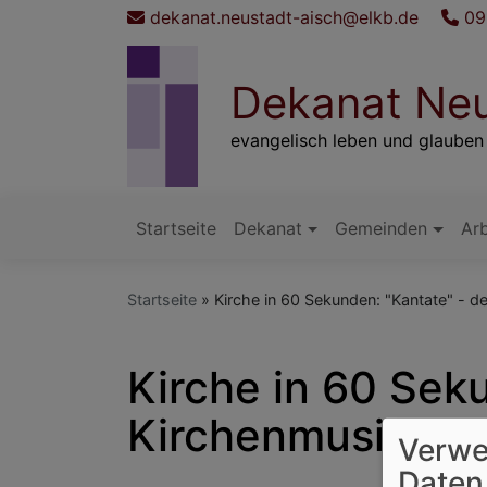
Direkt
dekanat.neustadt-aisch@elkb.de
09
zum
Inhalt
Dekanat Neu
evangelisch leben und glauben
Startseite
Dekanat
Gemeinden
Arb
Hauptnavigation
Startseite
Kirche in 60 Sekunden: "Kantate" - d
Kirche in 60 Sek
Kirchenmusik.
Verwe
Daten