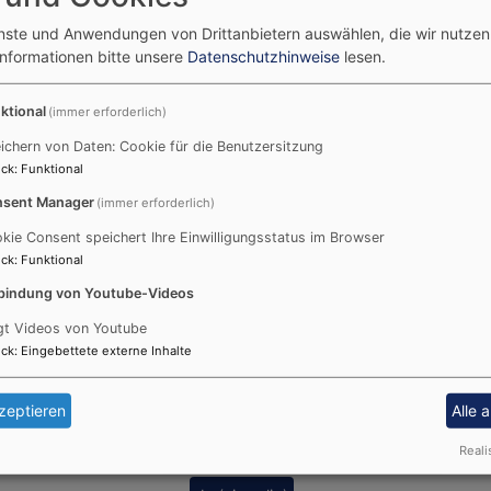
"Kantate" nennt sich der vierte Sontag nach Ostern. Es i
enste und Anwendungen von Drittanbietern auswählen, die wir nutze
Seinen Namen hat er aus dem Psalm 98: "Singet dem Herrn
Informationen bitte unsere
Datenschutzhinweise
lesen.
Unser Video aus der Reihe "Kirche in 60 Sekunden" gibt ei
ktional
(immer erforderlich)
biblischerZeit und der Kirchengeschichte.
ichern von Daten: Cookie für die Benutzersitzung
ck
:
Funktional
sent Manager
(immer erforderlich)
kie Consent speichert Ihre Einwilligungsstatus im Browser
ck
:
Funktional
bindung von Youtube-Videos
gt Videos von Youtube
ck
:
Eingebettete externe Inhalte
zeptieren
Alle 
Reali
Externe Videos (Youtube) anzeigen?