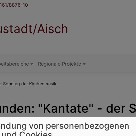
161/8876-10
stadt/Aisch
eitsbereiche
Regionale Projekte
er Sonntag der Kirchenmusik.
unden: "Kantate" - der 
ndung von personenbezogenen
 und Cookies