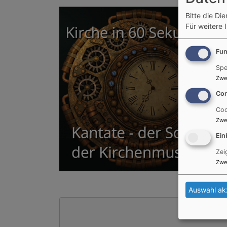
Bitte die Di
Für weitere 
Fun
Spe
Zwe
Con
Coo
Zwe
Ein
Zei
Zwe
Auswahl ak