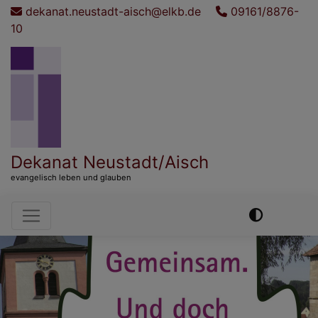
Direkt
dekanat.neustadt-aisch@elkb.de
09161/8876-
zum
10
Inhalt
Dekanat Neustadt/Aisch
evangelisch leben und glauben
Hauptnavigation