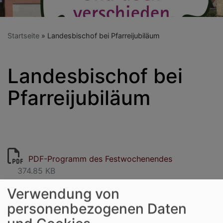
Startseite
Landesbischof bei Pfarreijubiläum
Landesbischof bei
Pfarreijubiläum
PDF-Programm des Festwochenendes
374.85 KB
Verwendung von
personenbezogenen Daten